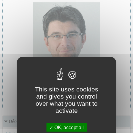
This site uses cookies
Chef de service :
and gives you control
Pr MOREL Jerome
over what you want to
activate
Découvrir le service
OK, accept all