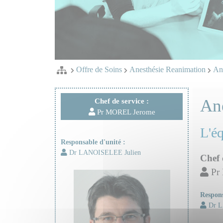
Offre de Soins
Anesthésie Reanimation
Ane
An
Chef de service :
Pr MOREL Jerome
L'é
Responsable d'unité :
Dr LANOISELEE Julien
Chef 
Pr
Respons
Dr L