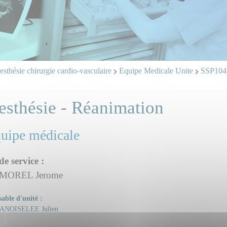
sthésie chirurgie cardio-vasculaire
Equipe Medicale Unite
SSP104
esthésie - Réanimation
quipe médicale
de service :
 MOREL Jerome
able d'unité :
ANOISELEE Julien