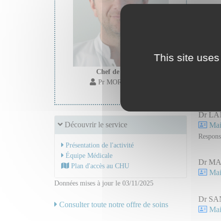
Anest
Secr
Secr
This site uses
Chef de service :
Dr CO
Pr MOREL Jerome
Mail
Dr LA
Découvrir le service
Mail
Respons
Présentation de l'activité
Équipe Médicale
Dr MA
Plan d'accès au CHU
Mail
Données mises à jour le 03/11/2025
Dr SAN
Consulter toute notre offre de soins
Mail