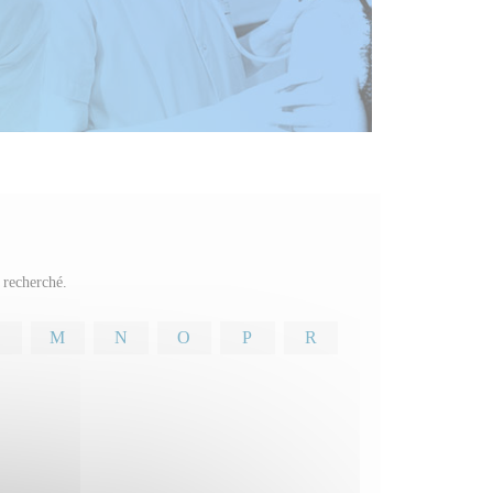
e recherché.
M
N
O
P
R