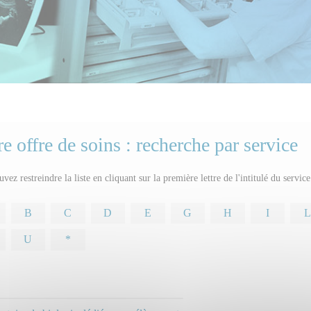
e offre de soins : recherche par service
vez restreindre la liste en cliquant sur la première lettre de l'intitulé du servic
B
C
D
E
G
H
I
L
U
*