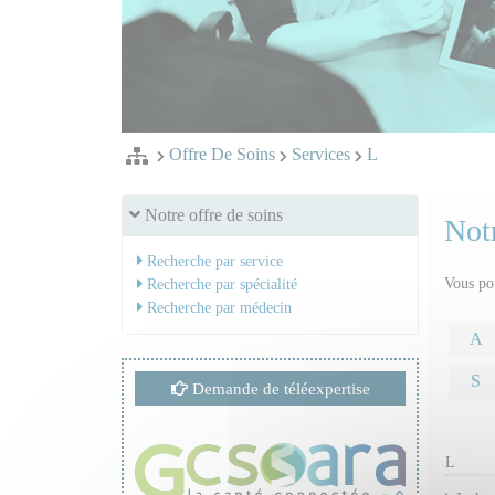
Offre De Soins
Services
L
Notre offre de soins
Notr
Recherche par service
Vous pou
Recherche par spécialité
Recherche par médecin
A
S
Demande de téléexpertise
L