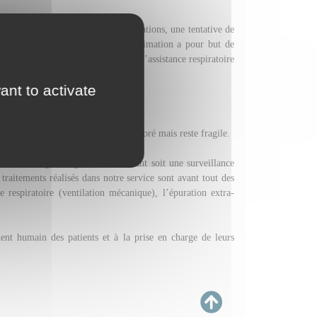
infarctus du myocarde avec complications, une tentative de
une bronchite chronique). La réanimation a pour but de
édicaments et des techniques comme l’assistance respiratoire
ant to activate
 surveillance rapprochée.
SC car leur état de santé s’est amélioré mais reste fragile.
 certain degré de gravité nécessitant soit une surveillance
s traitements réalisés dans notre service sont avant tout des
 respiratoire (ventilation mécanique), l’épuration extra-
ment humain des patients et à la prise en charge de leurs