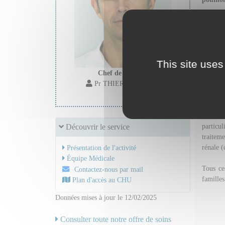
Cette m
suicide
traiter 
ou le rei
This site uses
Chef de service :
L’Unité
Pr THIERY Guillaume
Parfois 
Toutes l
particul
Découvrir le service
traitem
rénale (
Présentation de l'activité
Équipe Médicale
Tous ce
Contactez-nous par mail
familles
Plan d'accès au CHU
Données mises à jour le 12/02/2025
Consulter toute notre offre de soins