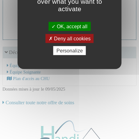
over what you want to
activate
Chef de service :
Pr BOUFI Mourad
OK, accept all
Deny all cookies
Personalize
Découvrir le service
Équipe Médicale
Équipe Soignante
Plan d'accès au CHU
Données mises à jour le 09/05/2025
Consulter toute notre offre de soins