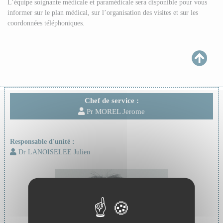
L’équipe soignante médicale et paramédicale sera disponible pour vous
informer sur le plan médical, sur l’organisation des visites et sur les
coordonnées téléphoniques.
Chef de service :
Pr MOREL Jerome
Responsable d'unité :
Dr LANOISELEE Julien