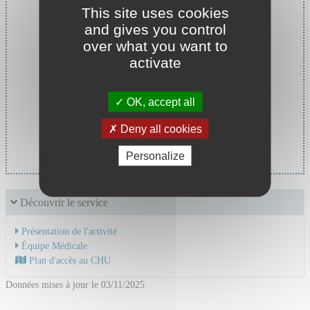
This site uses cookies
and gives you control
over what you want to
activate
OK, accept all
Chef de service :
Deny all cookies
Pr MOREL Jerome
Personalize
Découvrir le service
Présentation de l'activité
Équipe Médicale
Plan d'accès au CHU
Données mises à jour le 03/11/2025